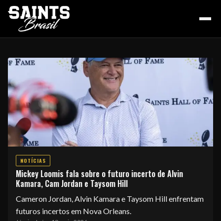
HOME
PODCAST
NOTÍCIAS
COLUNA DO ZÉ
Mickey Loomis fala sobre o futuro incerto de Alvin
Kamara, Cam Jordan e Taysom Hill
Cameron Jordan, Alvin Kamara e Taysom Hill enfrentam
NOSSA HISTÓRIA
futuros incertos em Nova Orleans.