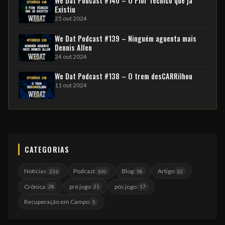
We Dat Podcast #140 – O Pior Técnico que já
Existiu
25 out 2024
We Dat Podcast #139 – Ninguém aguenta mais
Dennis Allen
24 out 2024
We Dat Podcast #138 – O trem desCARRilhou
11 out 2024
CATEGORIAS
Notícias
Podcast
Blog
Artigo
236
100
58
32
Crônica
pré jogo
pós jogo
28
21
17
Recuperação em Campo
5