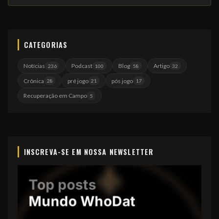
CATEGORIAS
Notícias
Podcast
Blog
Artigo
236
100
58
32
Crônica
pré jogo
pós jogo
28
21
17
Recuperação em Campo
5
INSCREVA-SE EM NOSSA NEWSLETTER