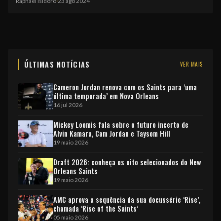
Raphael Isidoro
·
23 ago 2024
EQUIPE
ÚLTIMAS NOTÍCIAS
VER MAIS
Cameron Jordan renova com os Saints para ‘uma
última temporada’ em Nova Orleans
16 jul 2026
Mickey Loomis fala sobre o futuro incerto de
Alvin Kamara, Cam Jordan e Taysom Hill
19 maio 2026
Draft 2026: conheça os oito selecionados do New
Orleans Saints
19 maio 2026
AMC aprova a sequência da sua docussérie ‘Rise’,
chamada ‘Rise of the Saints’
05 maio 2026