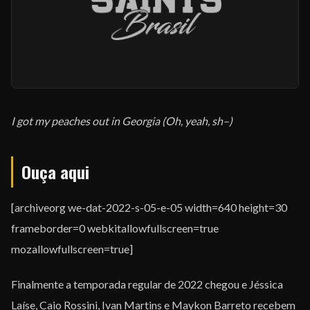
EQUIPE
I got my peaches out in Georgia (Oh, yeah, sh–)
Ouça aqui
[archiveorg we-dat-2022-s-05-e-05 width=640 height=30
frameborder=0 webkitallowfullscreen=true
mozallowfullscreen=true]
Finalmente a temporada regular de 2022 chegou e Jéssica
Laíse, Caio Rossini, Ivan Martins e Maykon Barreto recebem