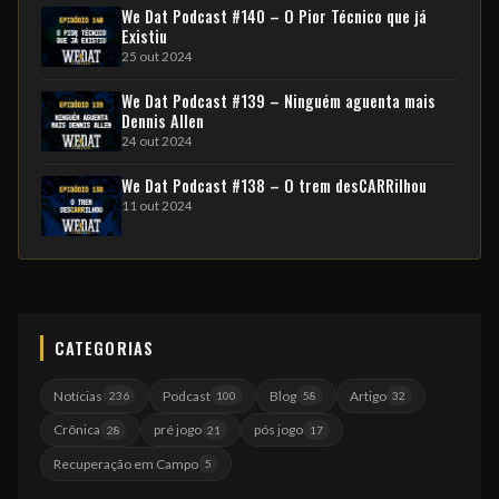
We Dat Podcast #140 – O Pior Técnico que já
Existiu
25 out 2024
We Dat Podcast #139 – Ninguém aguenta mais
Dennis Allen
24 out 2024
We Dat Podcast #138 – O trem desCARRilhou
11 out 2024
CATEGORIAS
Notícias
Podcast
Blog
Artigo
236
100
58
32
Crônica
pré jogo
pós jogo
28
21
17
Recuperação em Campo
5