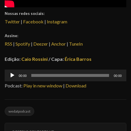
Nossas redes sociais:
Twitter
|
Facebook
|
Instagram
Assine:
RSS
|
Spotify
|
Deezer
|
Anchor
|
TuneIn
Edição:
Caio Rossini
/ Capa:
Érica Barros
Tocador
00:00
00:00
de
Podcast:
Play in new window
|
Download
áudio
wedatpodcast