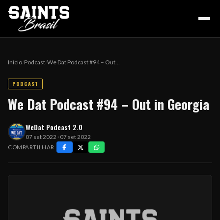
Início
/
Podcast
/
We Dat Podcast #94 – Out…
PODCAST
HOME
We Dat Podcast #94 – Out in Georgia
WeDat Podcast 2.0
PODCAST
07 set 2022 · 07 set 2022
COMPARTILHAR
COLUNA DO ZÉ
NOSSA HISTÓRIA