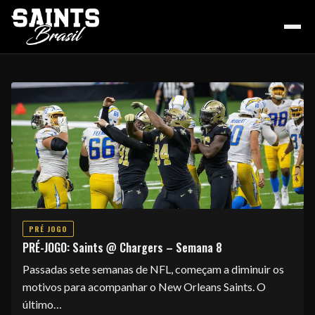
HOME
PODCAST
PRÉ JOGO
COLUNA DO ZÉ
PRÉ-JOGO: Saints @ Chargers – Semana 8
Passadas sete semanas de NFL, começam a diminuir os
NOSSA HISTÓRIA
motivos para acompanhar o New Orleans Saints. O
último…