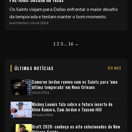
Os Saints viajam para Dallas enfrentar o maior desafio
da temporada e tentam manter o bom momento.
Ivan Martins
·
14 set 2024
1
2
3
…
16
→
ÚLTIMAS NOTÍCIAS
VER MAIS
Cameron Jordan renova com os Saints para ‘uma
última temporada’ em Nova Orleans
16 jul 2026
Mickey Loomis fala sobre o futuro incerto de
Alvin Kamara, Cam Jordan e Taysom Hill
19 maio 2026
Draft 2026: conheça os oito selecionados do New
Orleans Saints