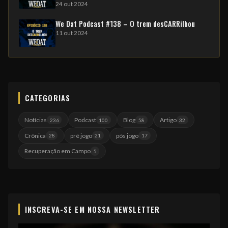
24 out 2024
We Dat Podcast #138 – O trem desCARRilhou
11 out 2024
CATEGORIAS
Notícias
Podcast
Blog
Artigo
236
100
58
32
Crônica
pré jogo
pós jogo
28
21
17
Recuperação em Campo
5
INSCREVA-SE EM NOSSA NEWSLETTER