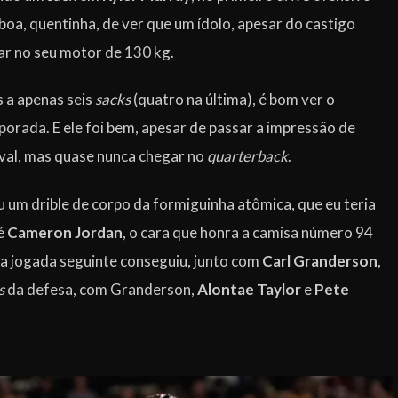
boa, quentinha, de ver que um ídolo, apesar do castigo
mar no seu motor de 130 kg.
 a apenas seis
sacks
(quatro na última), é bom ver o
orada. E ele foi bem, apesar de passar a impressão de
ival, mas quase nunca chegar no
quarterback
.
ou um drible de corpo da formiguinha atômica, que eu teria
 é
Cameron Jordan
, o cara que honra a camisa número 94
na jogada seguinte conseguiu, junto com
Carl Granderson
,
s
da defesa, com Granderson,
Alontae Taylor
e
Pete