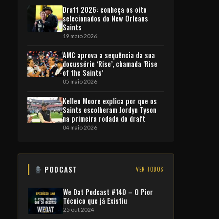
Draft 2026: conheça os oito
selecionados do New Orleans
Saints
19 maio 2026
AMC aprova a sequência da sua
docussérie ‘Rise’, chamada ‘Rise
of the Saints’
05 maio 2026
Kellen Moore explica por que os
Saints escolheram Jordyn Tyson
na primeira rodada do draft
04 maio 2026
PODCAST
VER TODOS
We Dat Podcast #140 – O Pior
Técnico que já Existiu
25 out 2024