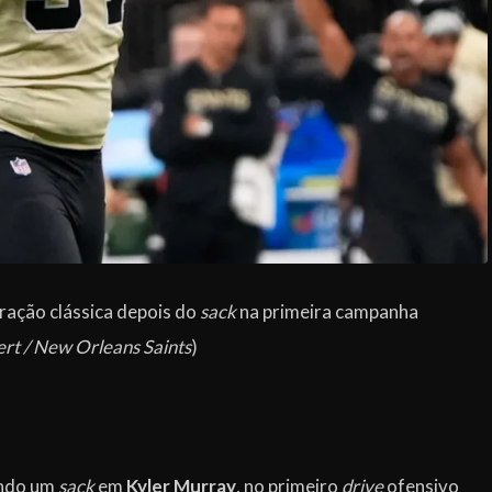
ação clássica depois do
sack
na primeira campanha
rt / New Orleans Saints
)
ndo um
sack
em
Kyler Murray
, no primeiro
drive
ofensivo