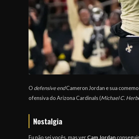
O
defensive end
Cameron Jordan e sua comemor
ofensiva do Arizona Cardinals (
Michael C. Herbe
Nostalgia
Eu não sei vocês, mas ver
Cam Jordan
consegui