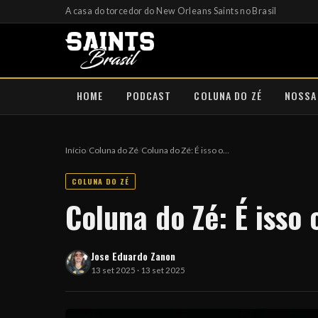
A casa do torcedor do New Orleans Saints no Brasil
HOME
PODCAST
COLUNA DO ZÉ
NOSSA
Início
/
Coluna do Zé
/
Coluna do Zé: É isso o…
COLUNA DO ZÉ
Coluna do Zé: É isso
Jose Eduardo Zanon
13 set 2025 · 13 set 2025