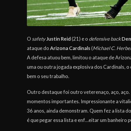
O
safety
Justin Reid
(21) e o
defensive back
Dem
ataque do
Arizona Cardinals
(
Michael C. Herber
A defesa atuou bem, limitou o ataque de Arizon
uma ou outra jogada explosiva dos Cardinals, o 
bem o seu trabalho.
Outro destaque foi outro veterenaço, aço, aço.
momentos importantes. Impressionante a vitalida
36 anos, ainda demonstram. Quem fez a lista d
é que pegar essa lista e enf…eitar um banheiro p