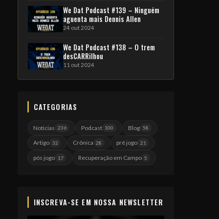
We Dat Podcast #139 – Ninguém
aguenta mais Dennis Allen
24 out 2024
We Dat Podcast #138 – O trem
desCARRilhou
11 out 2024
CATEGORIAS
Notícias
Podcast
Blog
236
100
58
Artigo
Crônica
pré jogo
32
28
21
pós jogo
Recuperação em Campo
17
5
INSCREVA-SE EM NOSSA NEWSLETTER