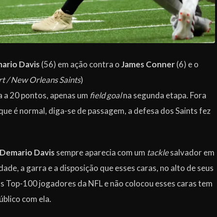
ario Davis
(56) em ação contra o
James Conner
(6) e o
t / New Orleans Saints
)
a a 20 pontos, apenas um
field goal
na segunda etapa. Fora
que é normal, diga-se de passagem, a defesa dos Saints fez
Demario Davis
sempre aparecia com um
tackle
salvador em
de, a garra e a disposição que esses caras, no alto de seus
os Top-100 jogadores da NFL e não colocou esses caras tem
úblico com ela.