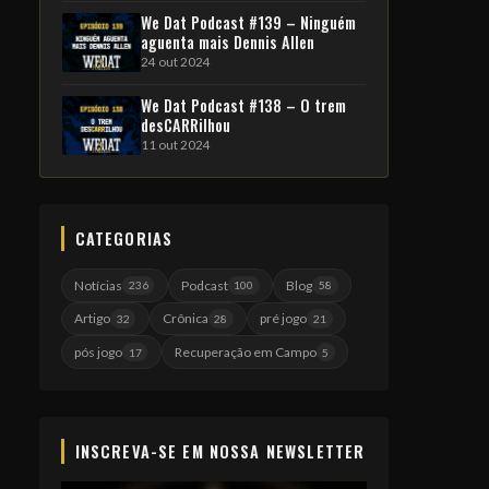
We Dat Podcast #139 – Ninguém
aguenta mais Dennis Allen
24 out 2024
We Dat Podcast #138 – O trem
desCARRilhou
11 out 2024
CATEGORIAS
Notícias
Podcast
Blog
236
100
58
Artigo
Crônica
pré jogo
32
28
21
pós jogo
Recuperação em Campo
17
5
INSCREVA-SE EM NOSSA NEWSLETTER