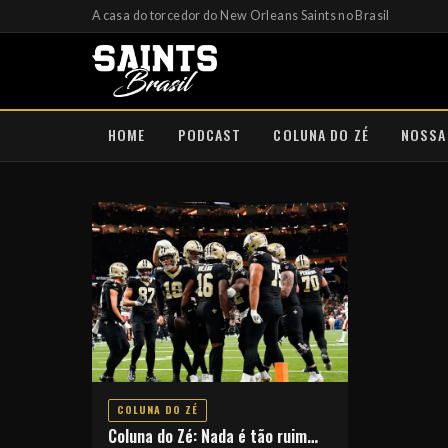
A casa do torcedor do New Orleans Saints no Brasil
HOME
PODCAST
COLUNA DO ZÉ
NOSSA
COLUNA DO ZÉ
Coluna do Zé: Nada é tão ruim…