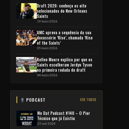
Draft 2026: conheça os oito
selecionados do New Orleans
Saints
19 maio 2026
AMC aprova a sequência da sua
docussérie ‘Rise’, chamada ‘Rise
of the Saints’
05 maio 2026
Kellen Moore explica por que os
Saints escolheram Jordyn Tyson
na primeira rodada do draft
04 maio 2026
PODCAST
VER TODOS
We Dat Podcast #140 – O Pior
Técnico que já Existiu
25 out 2024