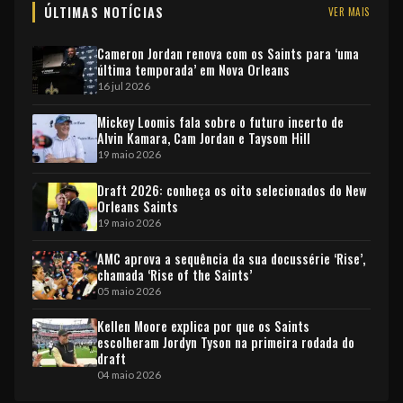
ÚLTIMAS NOTÍCIAS
VER MAIS
Cameron Jordan renova com os Saints para ‘uma
última temporada’ em Nova Orleans
16 jul 2026
Mickey Loomis fala sobre o futuro incerto de
Alvin Kamara, Cam Jordan e Taysom Hill
19 maio 2026
Draft 2026: conheça os oito selecionados do New
Orleans Saints
19 maio 2026
AMC aprova a sequência da sua docussérie ‘Rise’,
chamada ‘Rise of the Saints’
05 maio 2026
Kellen Moore explica por que os Saints
escolheram Jordyn Tyson na primeira rodada do
draft
04 maio 2026