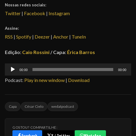
Nossas redes sociais:
Twitter
|
Facebook
|
Instagram
Assine:
RSS
|
Spotify
|
Deezer
|
Anchor
|
TuneIn
Edição:
Caio Rossini
/ Capa:
Érica Barros
Tocador
00:00
00:00
de
Podcast:
Play in new window
|
Download
áudio
Capa
César Cielo
wedatpodcast
GOSTOU? COMPARTILHE:
Facebook
X / Twitter
WhatsApp