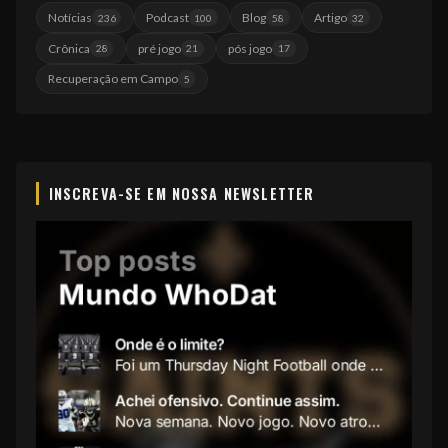
Notícias
Podcast
Blog
Artigo
236
100
58
32
Crônica
pré jogo
pós jogo
28
21
17
Recuperação em Campo
5
INSCREVA-SE EM NOSSA NEWSLETTER