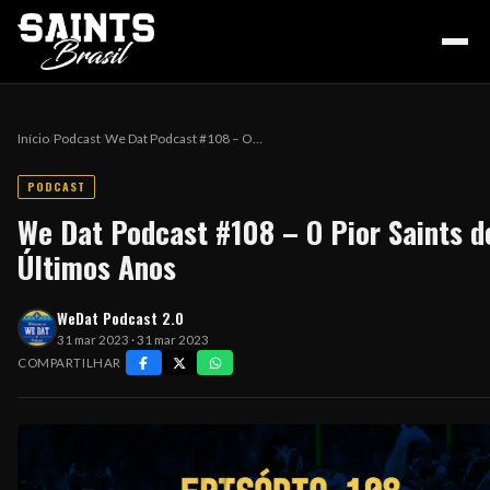
Início
/
Podcast
/
We Dat Podcast #108 – O…
PODCAST
HOME
We Dat Podcast #108 – O Pior Saints d
Últimos Anos
PODCAST
WeDat Podcast 2.0
31 mar 2023 · 31 mar 2023
COLUNA DO ZÉ
COMPARTILHAR
NOSSA HISTÓRIA