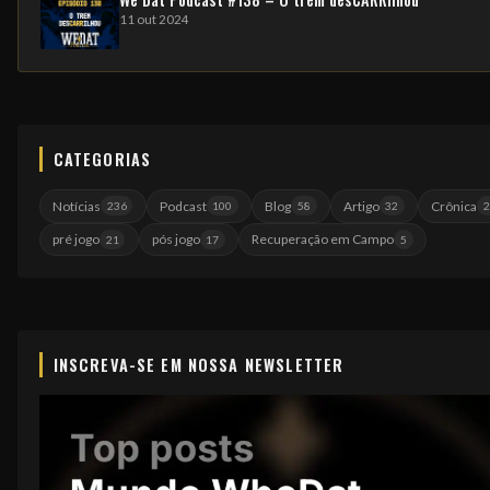
11 out 2024
CATEGORIAS
Notícias
Podcast
Blog
Artigo
Crônica
236
100
58
32
pré jogo
pós jogo
Recuperação em Campo
21
17
5
INSCREVA-SE EM NOSSA NEWSLETTER