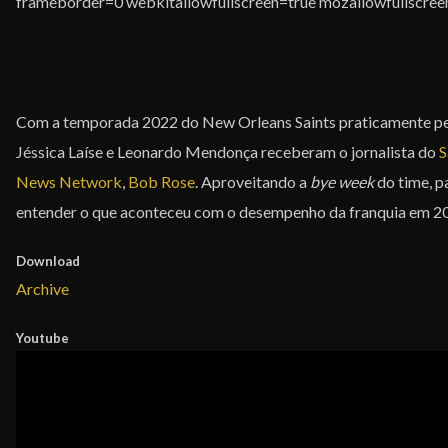
frameborder=0 webkitallowfullscreen=true mozallowfullscree
Com a temporada 2022 do New Orleans Saints praticamente pe
Jéssica Laíse e Leonardo Mendonça receberam o jornalista do
S
News Network
,
Bob Rose
. Aproveitando a
bye week
do time, p
entender o que aconteceu com o desempenho da franquia em 2
Download
Archive
Youtube