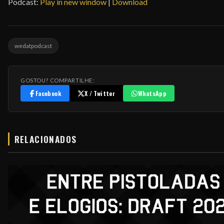
Podcast:
Play in new window
|
Download
áudio
wedatpodcast
GOSTOU? COMPARTILHE:
Facebook
X / Twitter
WhatsApp
RELACIONADOS