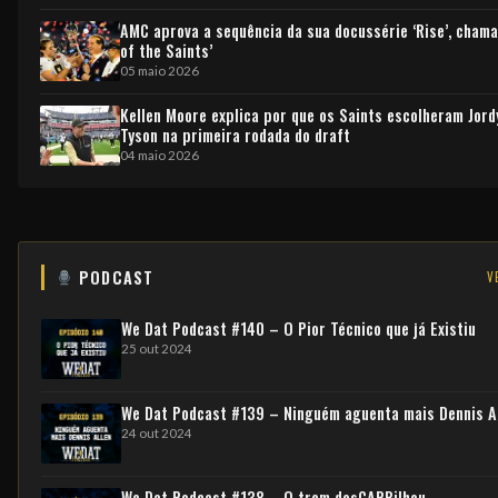
AMC aprova a sequência da sua docussérie ‘Rise’, chama
of the Saints’
05 maio 2026
Kellen Moore explica por que os Saints escolheram Jord
Tyson na primeira rodada do draft
04 maio 2026
PODCAST
V
We Dat Podcast #140 – O Pior Técnico que já Existiu
25 out 2024
We Dat Podcast #139 – Ninguém aguenta mais Dennis A
24 out 2024
We Dat Podcast #138 – O trem desCARRilhou