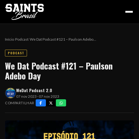
Início
/
Podcast
/
We Dat Podcast #121 – Paulson Adebo…
PODCAST
HOME
We Dat Podcast #121 – Paulson
Adebo Day
PODCAST
WeDat Podcast 2.0
07 nov 2023 · 07 nov 2023
COLUNA DO ZÉ
COMPARTILHAR
NOSSA HISTÓRIA