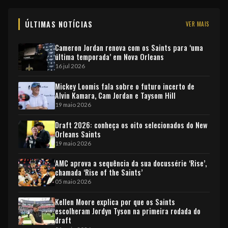
ÚLTIMAS NOTÍCIAS
VER MAIS
Cameron Jordan renova com os Saints para ‘uma
última temporada’ em Nova Orleans
16 jul 2026
Mickey Loomis fala sobre o futuro incerto de
Alvin Kamara, Cam Jordan e Taysom Hill
19 maio 2026
Draft 2026: conheça os oito selecionados do New
Orleans Saints
19 maio 2026
AMC aprova a sequência da sua docussérie ‘Rise’,
chamada ‘Rise of the Saints’
05 maio 2026
Kellen Moore explica por que os Saints
escolheram Jordyn Tyson na primeira rodada do
draft