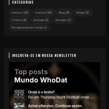
CATEGORIAS
Notícias
Podcast
Blog
Artigo
236
100
58
32
Crônica
pré jogo
pós jogo
28
21
17
Recuperação em Campo
5
INSCREVA-SE EM NOSSA NEWSLETTER