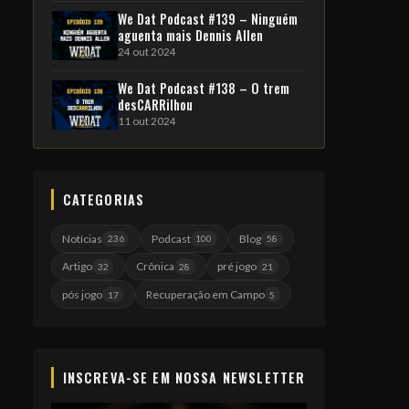
We Dat Podcast #139 – Ninguém
aguenta mais Dennis Allen
24 out 2024
We Dat Podcast #138 – O trem
desCARRilhou
11 out 2024
CATEGORIAS
Notícias
Podcast
Blog
236
100
58
Artigo
Crônica
pré jogo
32
28
21
pós jogo
Recuperação em Campo
17
5
INSCREVA-SE EM NOSSA NEWSLETTER