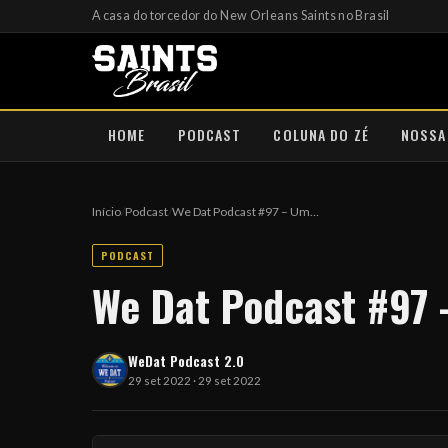
A casa do torcedor do New Orleans Saints no Brasil
HOME
PODCAST
COLUNA DO ZÉ
NOSSA
Início
/
Podcast
/
We Dat Podcast #97 – Um…
PODCAST
We Dat Podcast #97
WeDat Podcast 2.0
29 set 2022 · 29 set 2022