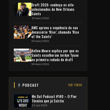
Draft 2026: conheça os oito
selecionados do New Orleans
Saints
19 maio 2026
AMC aprova a sequência da sua
docussérie ‘Rise’, chamada ‘Rise
of the Saints’
05 maio 2026
Kellen Moore explica por que os
Saints escolheram Jordyn Tyson
na primeira rodada do draft
04 maio 2026
PODCAST
VER TODOS
We Dat Podcast #140 – O Pior
Técnico que já Existiu
25 out 2024