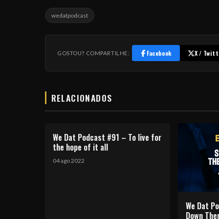
wedatpodcast
Facebook
X / Twitt
GOSTOU? COMPARTILHE:
RELACIONADOS
We Dat Podcast #91 – To live for
the hope of it all
04 ago 2022
We Dat P
Down The