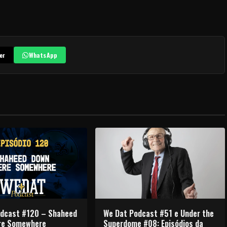
cima
ou
para
er
WhatsApp
baixo
para
aumentar
ou
diminuir
o
volume.
odcast #120 – Shaheed
We Dat Podcast #51 e Under the
re Somewhere
Superdome #08: Episódios da