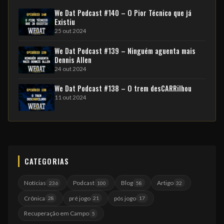
We Dat Podcast #140 – O Pior Técnico que já
Existiu
25 out 2024
We Dat Podcast #139 – Ninguém aguenta mais
Dennis Allen
24 out 2024
We Dat Podcast #138 – O trem desCARRilhou
11 out 2024
CATEGORIAS
Notícias
Podcast
Blog
Artigo
236
100
58
32
Crônica
pré jogo
pós jogo
28
21
17
Recuperação em Campo
5