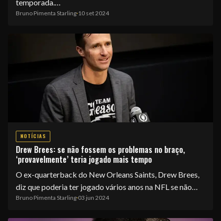
temporada.…
Bruno Pimenta Starling
·
10 set 2024
EQUIPE
NOTÍCIAS
Drew Brees: se não fossem os problemas no braço,
‘provavelmente’ teria jogado mais tempo
O ex-quarterback do New Orleans Saints, Drew Brees,
diz que poderia ter jogado vários anos na NFL se não…
Bruno Pimenta Starling
·
03 jun 2024