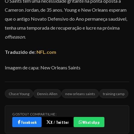
O Saints tem uma necessidade gritante na ponta oposta a
Cameron Jordan, de 35 anos. Young e New Orleans esperam
que o antigo Novato Defensivo do Ano permaneça saudável,
tenha uma temporada de recuperação e lucre na próxima
offseason
.
Traduzido de:
NFL.com
Imagem de capa: New Orleans Saints
Chase Young
Dennis Allen
new orleans saints
training camp
GOSTOU? COMPARTILHE:
Facebook
X / Twitter
WhatsApp