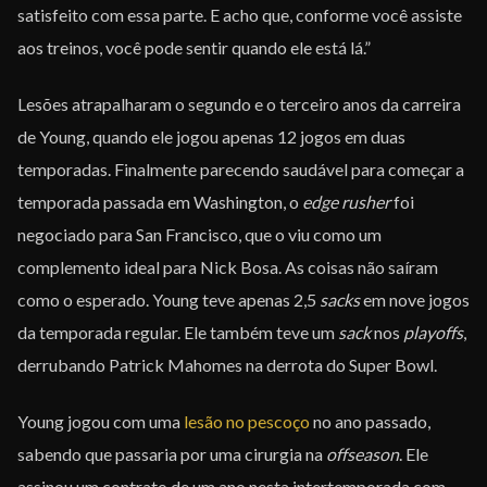
satisfeito com essa parte. E acho que, conforme você assiste
aos treinos, você pode sentir quando ele está lá.”
Lesões atrapalharam o segundo e o terceiro anos da carreira
de Young, quando ele jogou apenas 12 jogos em duas
temporadas. Finalmente parecendo saudável para começar a
temporada passada em Washington, o
edge rusher
foi
negociado para San Francisco, que o viu como um
complemento ideal para Nick Bosa. As coisas não saíram
como o esperado. Young teve apenas 2,5
sacks
em nove jogos
da temporada regular. Ele também teve um
sack
nos
playoffs
,
derrubando Patrick Mahomes na derrota do Super Bowl.
Young jogou com uma
lesão no pescoço
no ano passado,
sabendo que passaria por uma cirurgia na
offseason
. Ele
assinou um contrato de um ano nesta intertemporada com