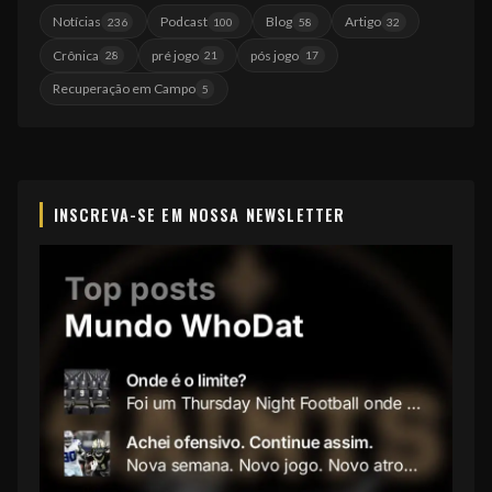
Notícias
Podcast
Blog
Artigo
236
100
58
32
Crônica
pré jogo
pós jogo
28
21
17
Recuperação em Campo
5
INSCREVA-SE EM NOSSA NEWSLETTER