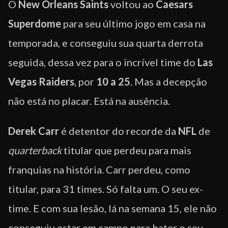
O
New Orleans Saints
voltou ao
Caesars
Superdome
para seu último jogo em casa na
temporada, e conseguiu sua quarta derrota
seguida, dessa vez para o incrível time do
Las
Vegas Raiders
, por
10 a 25
. Mas a decepção
não está no placar. Está na ausência.
Derek Carr
é detentor do recorde da
NFL
de
quarterback
titular que perdeu para mais
franquias na história. Carr perdeu, como
titular, para 31 times. Só falta um. O seu ex-
time. E com sua lesão, lá na semana 15, ele não
conseguiu estar em campo para bater o seu