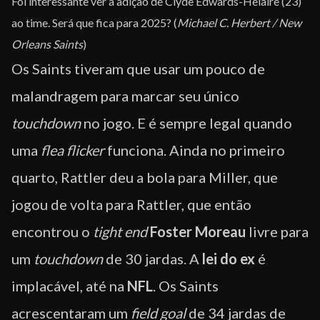
Foi interessante ver a adição de Clyde Edwards-Helaire (23)
ao time. Será que fica para 2025? (
Michael C. Herbert / New
Orleans Saints
)
Os Saints tiveram que usar um pouco de
malandragem para marcar seu único
touchdown
no jogo. E é sempre legal quando
uma
flea flicker
funciona. Ainda no primeiro
quarto, Rattler deu a bola para Miller, que
jogou de volta para Rattler, que então
encontrou o
tight end
Foster Moreau
livre para
um
touchdown
de 30 jardas. A
lei do ex
é
implacável, até na
NFL
. Os Saints
acrescentaram um
field goal
de 34 jardas de