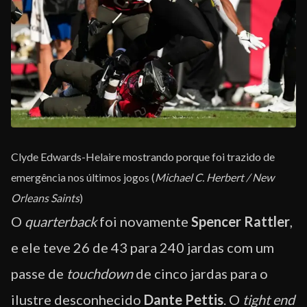
Clyde Edwards-Helaire mostrando porque foi trazido de
emergência nos últimos jogos (
Michael C. Herbert / New
Orleans Saints
)
O
quarterback
foi novamente
Spencer Rattler
,
e ele teve 26 de 43 para 240 jardas com um
passe de
touchdown
de cinco jardas para o
ilustre desconhecido
Dante Pettis
. O
tight end