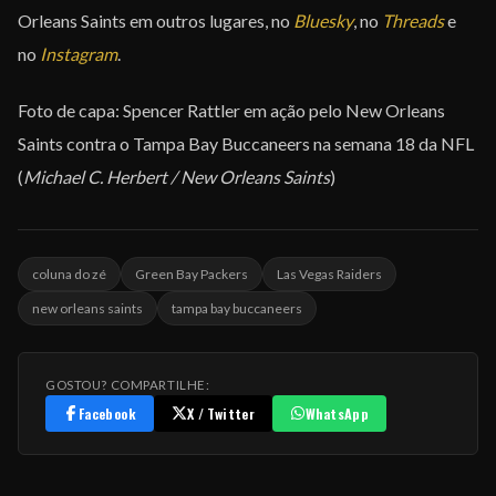
Orleans Saints em outros lugares, no
Bluesky
, no
Threads
e
no
Instagram
.
Foto de capa: Spencer Rattler em ação pelo New Orleans
Saints contra o Tampa Bay Buccaneers na semana 18 da NFL
(
Michael C. Herbert / New Orleans Saints
)
coluna do zé
Green Bay Packers
Las Vegas Raiders
new orleans saints
tampa bay buccaneers
GOSTOU? COMPARTILHE:
Facebook
X / Twitter
WhatsApp