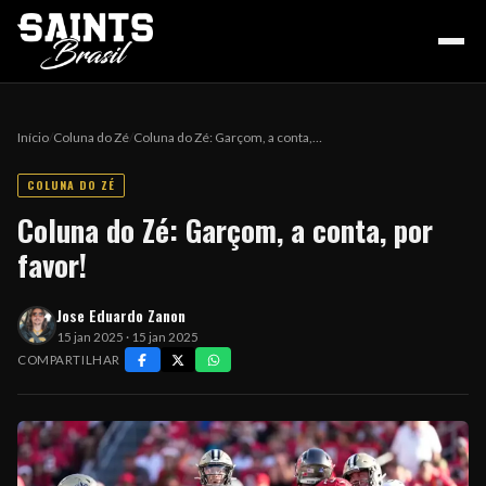
Início
/
Coluna do Zé
/
Coluna do Zé: Garçom, a conta,…
COLUNA DO ZÉ
HOME
Coluna do Zé: Garçom, a conta, por
favor!
PODCAST
Jose Eduardo Zanon
15 jan 2025 · 15 jan 2025
COLUNA DO ZÉ
COMPARTILHAR
NOSSA HISTÓRIA