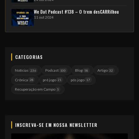
We Dat Podcast #138 – O trem desCARRilhou
11 out 2024
CATEGORIAS
Notícias
Podcast
Blog
Artigo
236
100
58
32
Crônica
pré jogo
pós jogo
28
21
17
Recuperação em Campo
5
INSCREVA-SE EM NOSSA NEWSLETTER