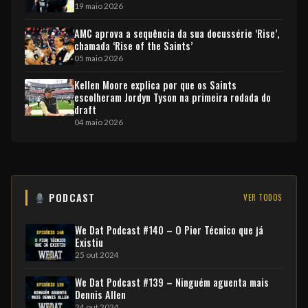
19 maio 2026
AMC aprova a sequência da sua docussérie ‘Rise’,
chamada ‘Rise of the Saints’
05 maio 2026
Kellen Moore explica por que os Saints
escolheram Jordyn Tyson na primeira rodada do
draft
04 maio 2026
PODCAST
VER TODOS
We Dat Podcast #140 – O Pior Técnico que já
Existiu
25 out 2024
We Dat Podcast #139 – Ninguém aguenta mais
Dennis Allen
24 out 2024