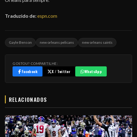
Traduzido de:
espn.com
Gayle Benson
new orleans pelicans
new orleans saints
GOSTOU? COMPARTILHE:
Facebook
X / Twitter
WhatsApp
RELACIONADOS