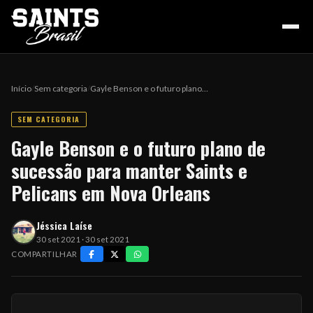
Início
/
Sem categoria
/
Gayle Benson e o futuro plano…
SEM CATEGORIA
HOME
Gayle Benson e o futuro plano de
sucessão para manter Saints e
PODCAST
Pelicans em Nova Orleans
Jéssica Laíse
COLUNA DO ZÉ
30 set 2021 · 30 set 2021
COMPARTILHAR
NOSSA HISTÓRIA