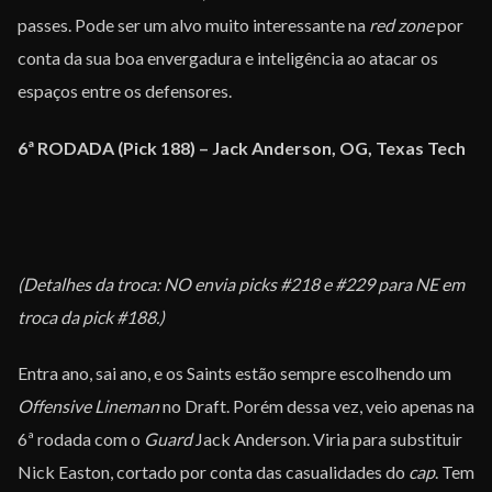
passes. Pode ser um alvo muito interessante na
red zone
por
conta da sua boa envergadura e inteligência ao atacar os
espaços entre os defensores.
6ª RODADA (Pick 188) – Jack Anderson, OG, Texas Tech
(Detalhes da troca: NO envia picks #218 e #229 para NE em
troca da pick #188.)
Entra ano, sai ano, e os Saints estão sempre escolhendo um
Offensive Lineman
no Draft. Porém dessa vez, veio apenas na
6ª rodada com o
Guard
Jack Anderson. Viria para substituir
Nick Easton, cortado por conta das casualidades do
cap
. Tem