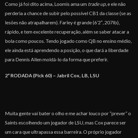
Como já foi dito acima, Loomis ama um
trade up
, e ele não
perderia a chance de subir pelo possível CB1 da classe (se as
lesões não atrapalharem). Farley é grande (6’2″, 207lb),
rápido, e tem excelente recuperação, além se saber atacar a
bola como poucos. Tendo jogado como QB no ensino médio,
ele ainda está aprendendo a posição, o que dará a liberdade
para Dennis Allen moldá-lo da forma que preferir.
2ª RODADA (Pick 60) – Jabril Cox, LB, LSU
Muita gente vai bater o olho e me achar louco por “prever” o
Saints escolhendo um jogador de LSU, mas Cox parece ser
um cara que ultrapassa essa barreira. O próprio jogador