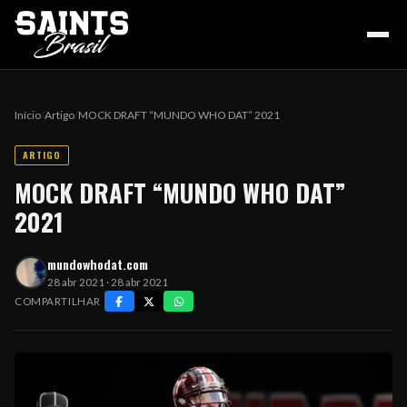
Início
/
Artigo
/
MOCK DRAFT “MUNDO WHO DAT” 2021
ARTIGO
HOME
MOCK DRAFT “MUNDO WHO DAT”
2021
PODCAST
mundowhodat.com
28 abr 2021 · 28 abr 2021
COLUNA DO ZÉ
COMPARTILHAR
NOSSA HISTÓRIA