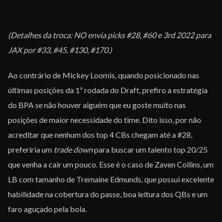
(Detalhes da troca: NO envia picks #28, #60 e 3rd 2022 para
JAX por #33, #45, #130, #170.)
Ao contrário de Mickey Loomis, quando posicionado nas
últimas posições da 1ª rodada do Draft, prefiro a estratégia
do BPA se não houver alguém que eu goste muito nas
posições de maior necessidade do time. Dito isso, por não
acreditar que nenhum dos top 4 CBs chegam até a #28,
preferiria um
trade down
para buscar um talento top 20/25
que venha a cair um pouco. Esse é o caso de Zaven Collins, um
LB com tamanho de Tremaine Edmunds, que possui excelente
habilidade na cobertura do passe, boa leitura dos QBs e um
faro aguçado pela bola.