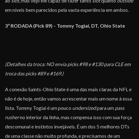
ao
slot
, mas vejo ele capaz de fazer tanto
slot
quanto
outside
em níveis bem parecidos pela vasta experiência em ambos.
3ª RODADA (Pick 89)
–
Tommy Togiai, DT, Ohio State
(Detalhes da troca: NO envia picks #98 e #130 para CLE em
troca das picks #89 e #169.)
A conexão Saints-Ohio State é uma das mais claras da NFL e
não é de hoje, então vamos acrescentar mais um nome à essa
lista. Tommy Togiai é um pouco
undersized
para um
pass
rusher
no interior da linha, mas compensa isso com sua força
descomunal e instintos invejáveis. É um dos 5 melhores DTs
de uma classe não muito profunda, e precisamos de um