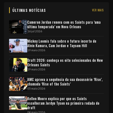
ÚLTIMAS NOTÍCIAS
VER MAIS
Cameron Jordan renova com os Saints para ‘uma
última temporada’ em Nova Orleans
16 jul 2026
Mickey Loomis fala sobre o futuro incerto de
Alvin Kamara, Cam Jordan e Taysom Hill
19 maio 2026
Draft 2026: conheça os oito selecionados do New
Orleans Saints
19 maio 2026
AMC aprova a sequência da sua docussérie ‘Rise’,
chamada ‘Rise of the Saints’
05 maio 2026
Kellen Moore explica por que os Saints
escolheram Jordyn Tyson na primeira rodada do
draft
04 maio 2026