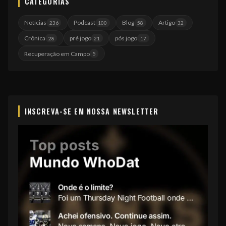
CATEGORIAS
Notícias
Podcast
Blog
Artigo
236
100
58
32
Crônica
pré jogo
pós jogo
28
21
17
Recuperação em Campo
5
INSCREVA-SE EM NOSSA NEWSLETTER