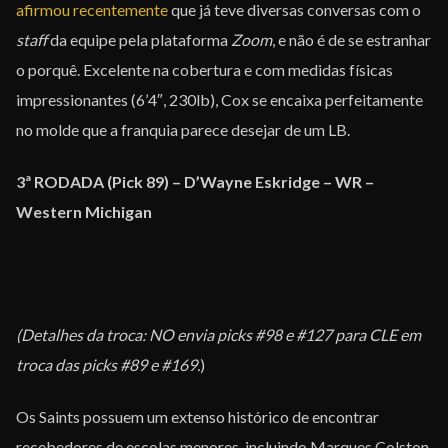
afirmou recentemente
que já teve diversas conversas
com o
staff
da equipe pela plataforma
Zoom
, e não é de se estranhar
o porquê. Excelente na cobertura e com medidas físicas
impressionantes (6’4″, 230lb), Cox se encaixa perfeitamente
no molde que a franquia parece desejar de um LB.
3ª RODADA (Pick 89) – D’Wayne Eskridge – WR –
Western Michigan
(Detalhes da troca: NO envia picks #98 e #127 para CLE em
troca das picks #89 e #169.
)
Os Saints possuem um extenso histórico de encontrar
recebedores de escolas menores, incluindo Marques Colston