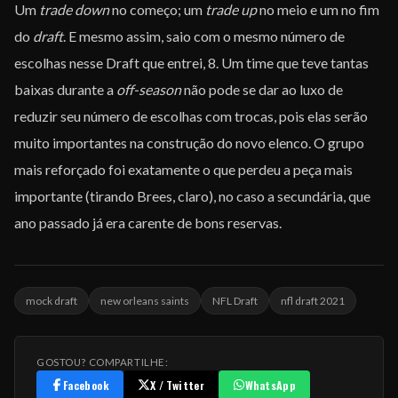
Um
trade down
no começo; um
trade up
no meio e um no fim
do
draft
. E mesmo assim, saio com o mesmo número de
escolhas nesse Draft que entrei, 8. Um time que teve tantas
baixas durante a
off-season
não pode se dar ao luxo de
reduzir seu número de escolhas com trocas, pois elas serão
muito importantes na construção do novo elenco. O grupo
mais reforçado foi exatamente o que perdeu a peça mais
importante (tirando Brees, claro), no caso a secundária, que
ano passado já era carente de bons reservas.
mock draft
new orleans saints
NFL Draft
nfl draft 2021
GOSTOU? COMPARTILHE:
Facebook
X / Twitter
WhatsApp