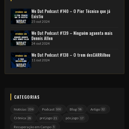
We Dat Podcast #140 – O Pior Técnico que já
Existiu
25 out 2024
We Dat Podcast #139 – Ninguém aguenta mais
Dennis Allen
24 out 2024
We Dat Podcast #138 – O trem desCARRilhou
11 out 2024
CATEGORIAS
Notícias
Podcast
Blog
Artigo
236
100
58
32
Crônica
pré jogo
pós jogo
28
21
17
Recuperação em Campo
5