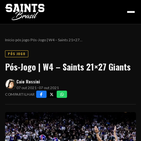
Início
/
pós jogo
/
Pós-Jogo | W4 – Saints 21×27…
PÓS JOGO
HOME
Pós-Jogo | W4 – Saints 21×27 Giants
Caio Rossini
PODCAST
07 out 2021 · 07 out 2021
COMPARTILHAR
COLUNA DO ZÉ
NOSSA HISTÓRIA