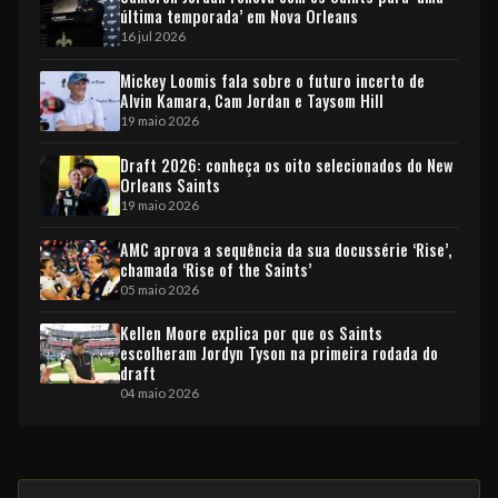
última temporada’ em Nova Orleans
EQUIPE
16 jul 2026
Mickey Loomis fala sobre o futuro incerto de
Alvin Kamara, Cam Jordan e Taysom Hill
19 maio 2026
Draft 2026: conheça os oito selecionados do New
Orleans Saints
19 maio 2026
AMC aprova a sequência da sua docussérie ‘Rise’,
chamada ‘Rise of the Saints’
05 maio 2026
Kellen Moore explica por que os Saints
escolheram Jordyn Tyson na primeira rodada do
draft
04 maio 2026