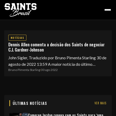
NOTÍCIAS
Dennis Allen comenta a decisão dos Saints de negociar
HOME
C.J. Gardner-Johnson
John Sigler, Traduzido por Bruno Pimenta Starling 30 de
agosto de 2022 13:59 A maior notícia do último…
PODCAST
Bruno Pimenta Starling
·
30 ago 2022
COLUNA DO ZÉ
ÚLTIMAS NOTÍCIAS
VER MAIS
NOSSA HISTÓRIA
Cameron Jordan renova com os Saints para ‘uma