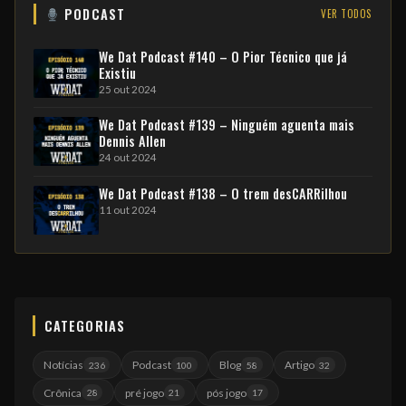
PODCAST
VER TODOS
We Dat Podcast #140 – O Pior Técnico que já
Existiu
25 out 2024
We Dat Podcast #139 – Ninguém aguenta mais
Dennis Allen
24 out 2024
We Dat Podcast #138 – O trem desCARRilhou
11 out 2024
CATEGORIAS
Notícias
Podcast
Blog
Artigo
236
100
58
32
Crônica
pré jogo
pós jogo
28
21
17