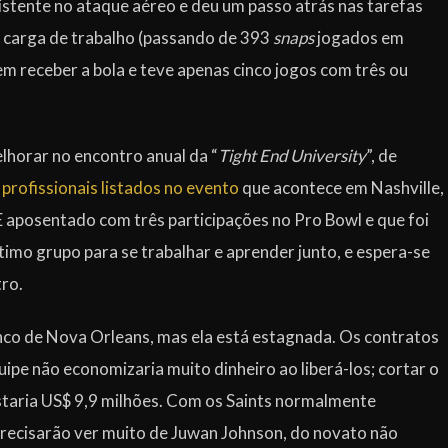
istente no ataque aéreo e deu um passo atrás nas tarefas
 carga de trabalho (passando de 393
snaps
jogados em
m receber a bola e teve apenas cinco jogos com três ou
elhorar no encontro anual da “
Tight End University
”, de
rofissionais listados no evento
que acontece em Nashville,
E aposentado com três participações no Pro Bowl e que foi
timo grupo para se trabalhar e aprender junto, e espera-se
ro.
nco de Nova Orleans, mas ela está estagnada. Os contratos
ipe não economizaria muito dinheiro ao liberá-los; cortar o
ustaria US$ 9,9 milhões. Com os Saints normalmente
 precisarão ver muito de Juwan Johnson, do novato não