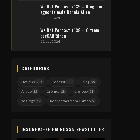
We Dat Podcast #139 – Ninguém
aguenta mais Dennis Allen
24 out 2024
We Dat Podcast #138 – O trem
desCARRilhou
11 out 2024
CATEGORIAS
Notícias
Podcast
Blog
236
100
58
Artigo
Crônica
pré jogo
32
28
21
pós jogo
Recuperação em Campo
17
5
INSCREVA-SE EM NOSSA NEWSLETTER