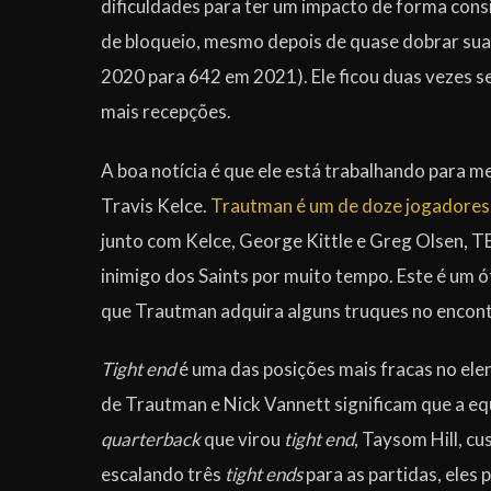
dificuldades para ter um impacto de forma cons
de bloqueio, mesmo depois de quase dobrar sua
2020 para 642 em 2021). Ele ficou duas vezes se
mais recepções.
A boa notícia é que ele está trabalhando para m
Travis Kelce.
Trautman é um de doze jogadores p
junto com Kelce, George Kittle e Greg Olsen, T
inimigo dos Saints por muito tempo. Este é um ó
que Trautman adquira alguns truques no encont
Tight end
é uma das posições mais fracas no ele
de Trautman e Nick Vannett significam que a equ
quarterback
que virou
tight end
, Taysom Hill, c
escalando três
tight ends
para as partidas, eles