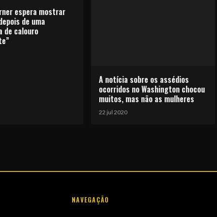
rner espera mostrar
 depois de uma
 de calouro
te”
A notícia sobre os assédios
ocorridos no Washington chocou
muitos, mas não as mulheres
22 jul 2020
NAVEGAÇÃO