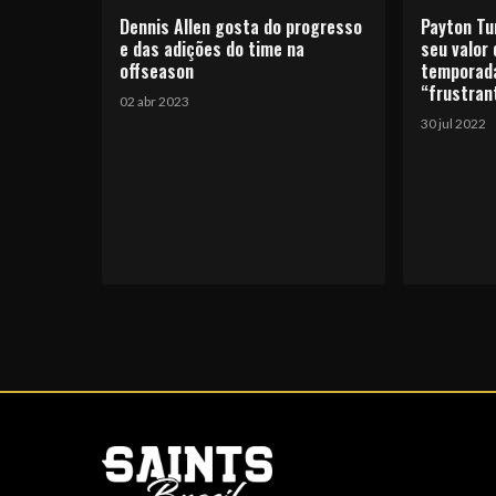
Dennis Allen gosta do progresso
Payton Tu
e das adições do time na
seu valor
offseason
temporada
“frustran
02 abr 2023
30 jul 2022