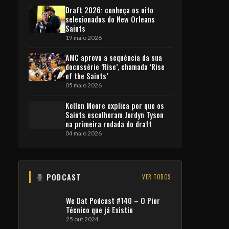
Draft 2026: conheça os oito
selecionados do New Orleans
Saints
19 maio 2026
AMC aprova a sequência da sua
docussérie ‘Rise’, chamada ‘Rise
of the Saints’
05 maio 2026
Kellen Moore explica por que os
Saints escolheram Jordyn Tyson
na primeira rodada do draft
04 maio 2026
PODCAST
VER TODOS
We Dat Podcast #140 – O Pior
Técnico que já Existiu
25 out 2024