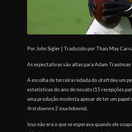
Por John Sigler | Traduzido por Thais May Carv
As expectativas são altas para Adam Trautman 
A escolha de terceira rodada do
draft
deu um pe
estatísticas do ano de novato (15 recepções par
uma produção modesta apesar de ter um papel m
first downs
e 2
touchdowns
).
Isso não era o que se esperava quando ele ocup