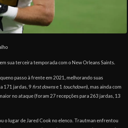
alho
em sua terceira temporada com o New Orleans Saints.
queno passo à frente em 2021, melhorando suas
a 171 jardas, 9
first downs
e 1
touchdown
), mas ainda com
aior no ataque (foram 27 recepções para 263 jardas, 13
ou o lugar de Jared Cook no elenco. Trautman enfrentou