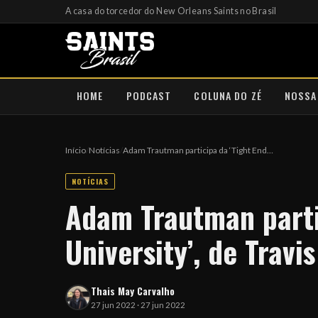
A casa do torcedor do New Orleans Saints no Brasil
HOME
PODCAST
COLUNA DO ZÉ
NOSSA
Início
/
Notícias
/
Adam Trautman participa da ‘Tight End…
NOTÍCIAS
Adam Trautman parti
University’, de Travi
Thais May Carvalho
27 jun 2022 · 27 jun 2022