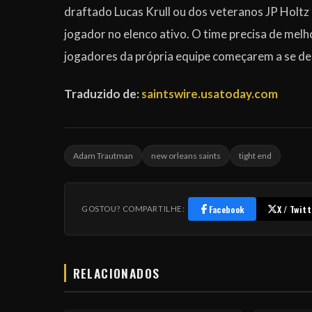
draftado Lucas Krull ou dos veteranos JP Holtz 
jogador no elenco ativo. O time precisa de melho
jogadores da própria equipe começarem a se de
Traduzido de:
saintswire.usatoday.com
Adam Trautman
new orleans saints
tight end
Facebook
X / Twitt
GOSTOU? COMPARTILHE:
RELACIONADOS