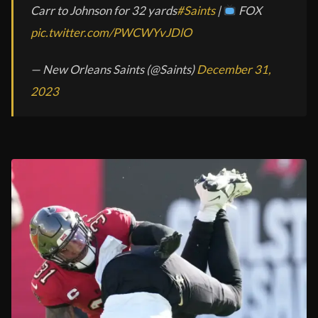
Carr to Johnson for 32 yards
#Saints
|
FOX
pic.twitter.com/PWCWYvJDlO
— New Orleans Saints (@Saints)
December 31,
2023