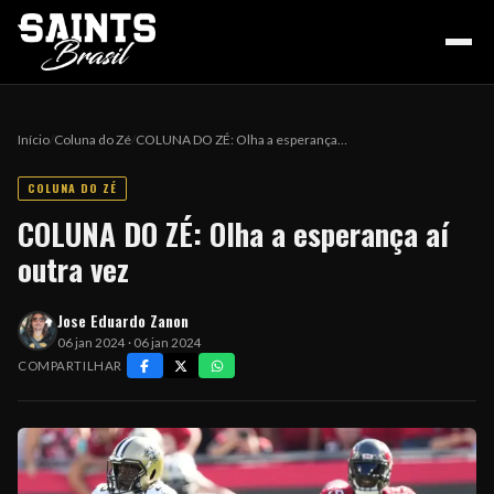
Início
/
Coluna do Zé
/
COLUNA DO ZÉ: Olha a esperança…
COLUNA DO ZÉ
HOME
COLUNA DO ZÉ: Olha a esperança aí
outra vez
PODCAST
Jose Eduardo Zanon
06 jan 2024 · 06 jan 2024
COLUNA DO ZÉ
COMPARTILHAR
NOSSA HISTÓRIA