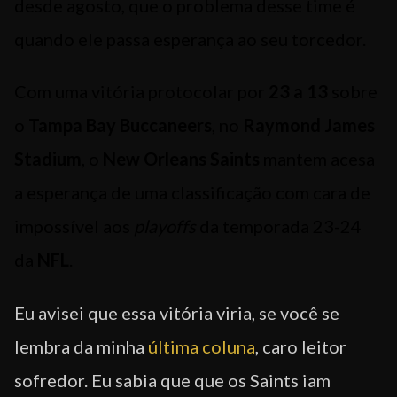
desde agosto, que o problema desse time é
quando ele passa esperança ao seu torcedor.
Com uma vitória protocolar por
23 a 13
sobre
o
Tampa Bay Buccaneers
, no
Raymond James
Stadium
, o
New Orleans Saints
mantem acesa
a esperança de uma classificação com cara de
impossível aos
playoffs
da temporada 23-24
da
NFL
.
Eu avisei que essa vitória viria, se você se
lembra da minha
última coluna
, caro leitor
sofredor. Eu sabia que que os Saints iam