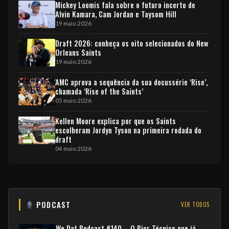
Mickey Loomis fala sobre o futuro incerto de
Alvin Kamara, Cam Jordan e Taysom Hill
19 maio 2026
Draft 2026: conheça os oito selecionados do New
Orleans Saints
19 maio 2026
AMC aprova a sequência da sua docussérie ‘Rise’,
chamada ‘Rise of the Saints’
05 maio 2026
Kellen Moore explica por que os Saints
escolheram Jordyn Tyson na primeira rodada do
draft
04 maio 2026
PODCAST
VER TODOS
We Dat Podcast #140 – O Pior Técnico que já