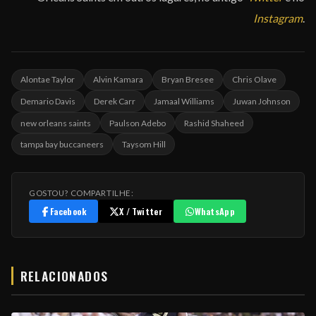
Instagram
.
Alontae Taylor
Alvin Kamara
Bryan Bresee
Chris Olave
Demario Davis
Derek Carr
Jamaal Williams
Juwan Johnson
new orleans saints
Paulson Adebo
Rashid Shaheed
tampa bay buccaneers
Taysom Hill
GOSTOU? COMPARTILHE:
Facebook
X / Twitter
WhatsApp
RELACIONADOS