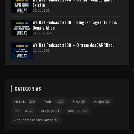
Existiu
25 out 2024
We Dat Podcast #139 – Ninguém aguenta mais
Dennis Allen
24 out 2024
We Dat Podcast #138 – O trem desCARRilhou
11 out 2024
CATEGORIAS
Notícias
Podcast
Blog
Artigo
236
100
58
32
Crônica
pré jogo
pós jogo
28
21
17
Recuperação em Campo
5