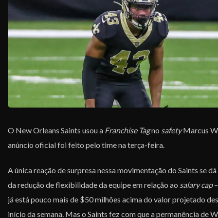
EQUIPE
O New Orleans Saints usou a
Franchise Tag
no
safety
Marcus Wil
anúncio oficial foi feito pelo time na terça-feira.
A única reação de surpresa nessa movimentação do Saints se dá
da redução de flexibilidade da equipe em relação ao
salary cap
–
já está pouco mais de $50 milhões acima do valor projetado de
início da semana. Mas o Saints fez com que a permanência de W