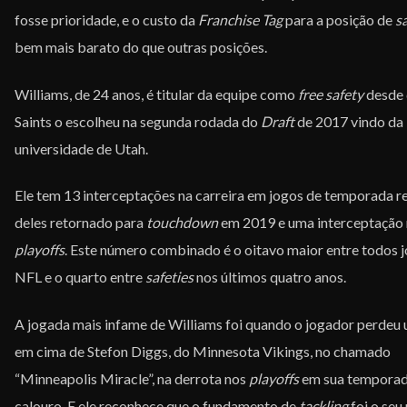
fosse prioridade, e o custo da
Franchise Tag
para a posição de
s
bem mais barato do que outras posições.
Williams, de 24 anos, é titular da equipe como
free safety
desde 
Saints o escolheu na segunda rodada do
Draft
de 2017 vindo da
universidade de Utah.
Ele tem 13 interceptações na carreira em jogos de temporada r
deles retornado para
touchdown
em 2019 e uma interceptação
playoffs
. Este número combinado é o oitavo maior entre todos 
NFL e o quarto entre
safeties
nos últimos quatro anos.
A jogada mais infame de Williams foi quando o jogador perdeu
em cima de Stefon Diggs, do Minnesota Vikings, no chamado
“Minneapolis Miracle”, na derrota nos
playoffs
em sua temporad
calouro. E ele reconhece que o fundamento de
tackling
foi o seu