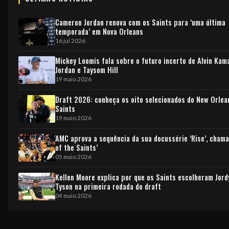
Cameron Jordan renova com os Saints para ‘uma última
temporada’ em Nova Orleans
16 jul 2026
Mickey Loomis fala sobre o futuro incerto de Alvin Kam
Jordan e Taysom Hill
19 maio 2026
Draft 2026: conheça os oito selecionados do New Orlea
Saints
19 maio 2026
AMC aprova a sequência da sua docussérie ‘Rise’, chama
of the Saints’
05 maio 2026
Kellen Moore explica por que os Saints escolheram Jord
Tyson na primeira rodada do draft
04 maio 2026