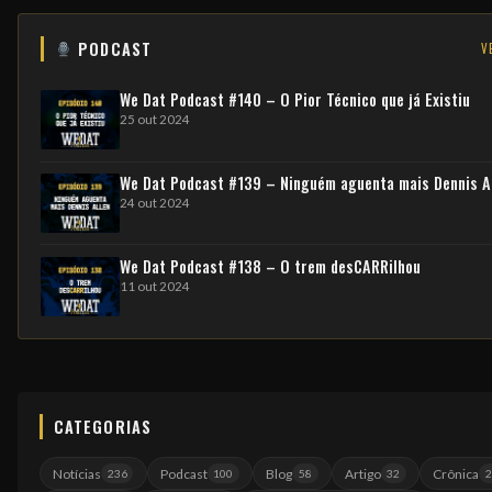
PODCAST
V
We Dat Podcast #140 – O Pior Técnico que já Existiu
25 out 2024
We Dat Podcast #139 – Ninguém aguenta mais Dennis A
24 out 2024
We Dat Podcast #138 – O trem desCARRilhou
11 out 2024
CATEGORIAS
Notícias
Podcast
Blog
Artigo
Crônica
236
100
58
32