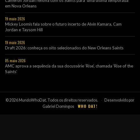
Cameron Jordan renova com os Saints para ‘uma última temporada’
em Nova Orleans
19 maio 2026
Mickey Loomis fala sobre o futuro incerto de Alvin Kamara, Cam
Jordan e Taysom Hill
19 maio 2026
Draft 2026: conheça os oito selecionados do New Orleans Saints
05 maio 2026
AMC aprova a sequência da sua docussérie ‘Rise’, chamada ‘Rise of the
Saints’
© 2026 MundoWhoDat. Todos os direitos reservados.
·
Desenvolvido por
WHO DAT!
Gabriel Domingos