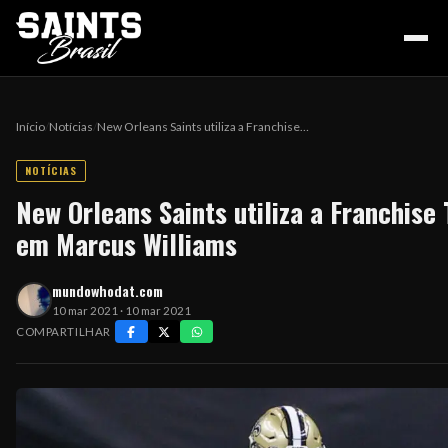
Início
/
Notícias
/
New Orleans Saints utiliza a Franchise…
NOTÍCIAS
HOME
New Orleans Saints utiliza a Franchise
em Marcus Williams
PODCAST
mundowhodat.com
10 mar 2021 · 10 mar 2021
COLUNA DO ZÉ
COMPARTILHAR
NOSSA HISTÓRIA