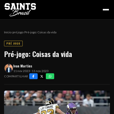
Início
/
pré jogo
/
Pré-jogo: Coisas da vida
PRÉ JOGO
HOME
Pré-jogo: Coisas da vida
Ivan Martins
PODCAST
11 nov 2023 · 11 nov 2023
COMPARTILHAR
COLUNA DO ZÉ
NOSSA HISTÓRIA