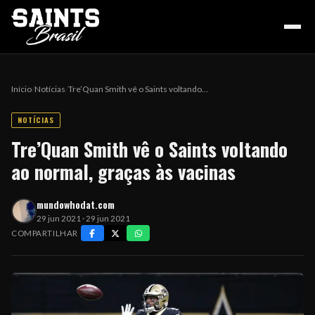
Início
/
Notícias
/
Tre’Quan Smith vê o Saints voltando…
NOTÍCIAS
HOME
Tre’Quan Smith vê o Saints voltando
ao normal, graças às vacinas
PODCAST
mundowhodat.com
29 jun 2021 · 29 jun 2021
COLUNA DO ZÉ
COMPARTILHAR
NOSSA HISTÓRIA