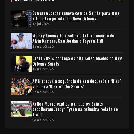
Cameron Jordan renova com os Saints para ‘uma
última temporada’ em Nova Orleans
16 jul 2026
Mickey Loomis fala sobre o futuro incerto de
Alvin Kamara, Cam Jordan e Taysom Hill
19 maio 2026
Draft 2026: conheça os oito selecionados do New
Orleans Saints
19 maio 2026
AMC aprova a sequência da sua docussérie ‘Rise’,
chamada ‘Rise of the Saints’
05 maio 2026
Kellen Moore explica por que os Saints
escolheram Jordyn Tyson na primeira rodada do
draft
04 maio 2026