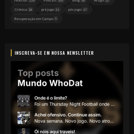
Notícias
Podcast
Blog
Artigo
236
100
58
32
Crônica
pré jogo
pós jogo
28
21
17
Recuperação em Campo
5
INSCREVA-SE EM NOSSA NEWSLETTER