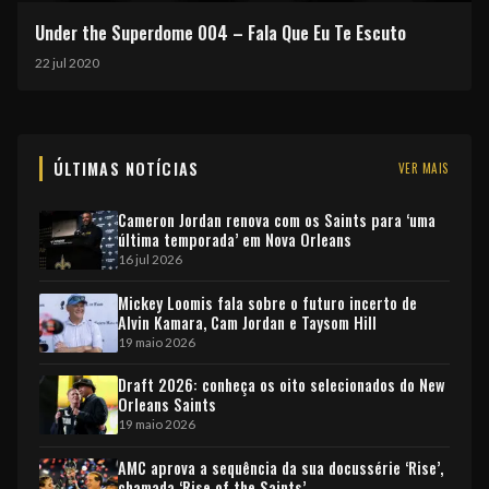
Under the Superdome 004 – Fala Que Eu Te Escuto
22 jul 2020
ÚLTIMAS NOTÍCIAS
VER MAIS
Cameron Jordan renova com os Saints para ‘uma
última temporada’ em Nova Orleans
16 jul 2026
Mickey Loomis fala sobre o futuro incerto de
Alvin Kamara, Cam Jordan e Taysom Hill
19 maio 2026
Draft 2026: conheça os oito selecionados do New
Orleans Saints
19 maio 2026
AMC aprova a sequência da sua docussérie ‘Rise’,
chamada ‘Rise of the Saints’