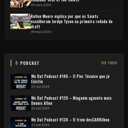
05 maio 2026
Kellen Moore explica por que os Saints
escolheram Jordyn Tyson na primeira rodada do
draft
04 maio 2026
PODCAST
VER TODOS
We Dat Podcast #140 – O Pior Técnico que já
Existiu
25 out 2024
We Dat Podcast #139 – Ninguém aguenta mais
Dennis Allen
24 out 2024
We Dat Podcast #138 – O trem desCARRilhou
11 out 2024