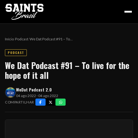
Início
/
Podcast
/
We Dat Podcast #91 – To…
PODCAST
HOME
We Dat Podcast #91 – To live for the
hope of it all
PODCAST
WeDat Podcast 2.0
04 ago 2022 · 04 ago 2022
COLUNA DO ZÉ
COMPARTILHAR
NOSSA HISTÓRIA