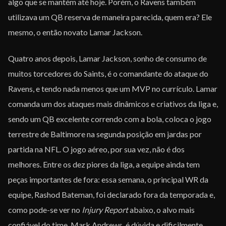
algo que se mantém até hoje. Porém, o Ravens também
utilizava um QB reserva de maneira parecida, quem era? Ele
mesmo, o então novato Lamar Jackson.
Quatro anos depois, Lamar Jackson, sonho de consumo de
muitos torcedores do Saints, é o comandante do ataque do
Ravens, e tendo nada menos que um MVP no currículo. Lamar
comanda um dos ataques mais dinâmicos e criativos da liga e,
sendo um QB excelente correndo com a bola, coloca o jogo
terrestre de Baltimore na segunda posição em jardas por
partida na NFL. O jogo aéreo, por sua vez, não é dos
melhores. Entre os dez piores da liga, a equipe ainda tem
peças importantes de fora: essa semana, o principal WR da
equipe, Rashod Bateman, foi declarado fora da temporada e,
como pode-se ver no
Injury Report
abaixo, o alvo mais
confiável do time, Mark Andrews, é dúvida e dificilmente