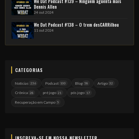
We Dat Podcast #139 – Ninguém aguenta mais
Dennis Allen
24 out 2024
We Dat Podcast #138 – O trem desCARRilhou
11 out 2024
CATEGORIAS
Notícias
Podcast
Blog
Artigo
236
100
58
32
Crônica
pré jogo
pós jogo
28
21
17
Recuperação em Campo
5
INSCREVA-SE EM NOSSA NEWSLETTER