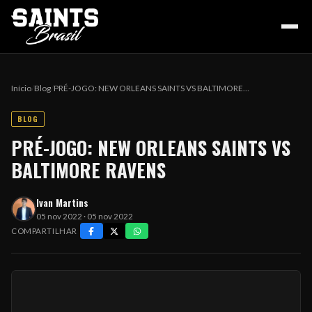
Início
/
Blog
/
PRÉ-JOGO: NEW ORLEANS SAINTS VS BALTIMORE…
BLOG
HOME
PRÉ-JOGO: NEW ORLEANS SAINTS VS
BALTIMORE RAVENS
PODCAST
Ivan Martins
05 nov 2022 · 05 nov 2022
COLUNA DO ZÉ
COMPARTILHAR
NOSSA HISTÓRIA