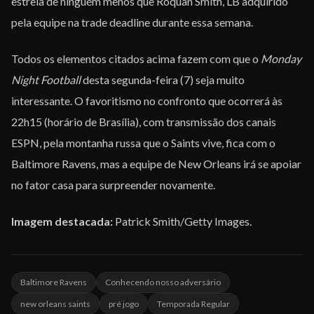
estreia de ninguém menos que Roquan Smith, LB adquirido
pela equipe na trade deadline durante essa semana.
Todos os elementos citados acima fazem com que o
Monday
Night Football
desta segunda-feira (7) seja muito
interessante. O favoritismo no confronto que ocorrerá às
22h15 (horário de Brasília), com transmissão dos canais
ESPN, pela montanha russa que o Saints vive, fica com o
Baltimore Ravens, mas a equipe de New Orleans irá se apoiar
no fator casa para surpreender novamente.
Imagem destacada:
Patrick Smith/Getty Images.
Baltimore Ravens
Conhecendo nosso adversário
new orleans saints
pré jogo
Temporada Regular