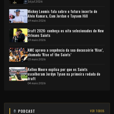
16 jul 2026
Mickey Loomis fala sobre o futuro incerto de
Alvin Kamara, Cam Jordan e Taysom Hill
19 maio 2026
Draft 2026: conheça os oito selecionados do New
Orleans Saints
19 maio 2026
AMC aprova a sequência da sua docussérie ‘Rise’,
chamada ‘Rise of the Saints’
05 maio 2026
Kellen Moore explica por que os Saints
escolheram Jordyn Tyson na primeira rodada do
draft
04 maio 2026
PODCAST
VER TODOS