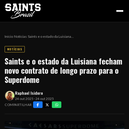
Início
/
Notícias
/
Saints e o estado da Luisiana…
NOTÍCIAS
HOME
Saints e o estado da Luisiana fecham
novo contrato de longo prazo para o
PODCAST
Superdome
Raphael Isidoro
COLUNA DO ZÉ
24 out 2025 · 24 out 2025
COMPARTILHAR
NOSSA HISTÓRIA