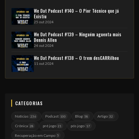
We Dat Podcast #140 – O Pior Técnico que já
Existiu
25 out 2024
We Dat Podcast #139 – Ninguém aguenta mais
Dennis Allen
24 out 2024
We Dat Podcast #138 – O trem desCARRilhou
11 out 2024
CATEGORIAS
Notícias
Podcast
Blog
Artigo
236
100
58
32
Crônica
pré jogo
pós jogo
28
21
17
Recuperação em Campo
5