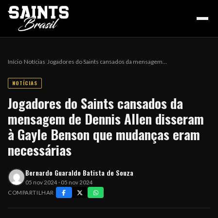
Início
/
Notícias
/
Jogadores do Saints cansados da mensagem…
NOTÍCIAS
HOME
Jogadores do Saints cansados da
mensagem de Dennis Allen disseram
PODCAST
à Gayle Benson que mudanças eram
necessárias
COLUNA DO ZÉ
Bernardo Guaraldo Batista de Souza
05 nov 2024 · 05 nov 2024
COMPARTILHAR
NOSSA HISTÓRIA