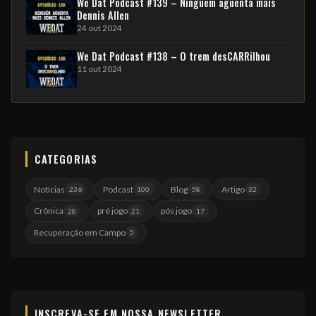
We Dat Podcast #139 – Ninguém aguenta mais
Dennis Allen
24 out 2024
We Dat Podcast #138 – O trem desCARRilhou
11 out 2024
CATEGORIAS
Notícias
Podcast
Blog
Artigo
236
100
58
32
Crônica
pré jogo
pós jogo
28
21
17
Recuperação em Campo
5
INSCREVA-SE EM NOSSA NEWSLETTER